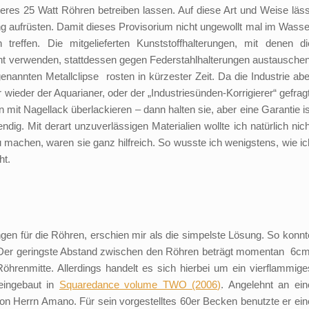
eres 25 Watt Röhren betreiben lassen. Auf diese Art und Weise läss
ng aufrüsten. Damit dieses Provisorium nicht ungewollt mal im Wasse
reffen. Die mitgelieferten Kunststoffhalterungen, mit denen di
icht verwenden, stattdessen gegen Federstahlhalterungen austauschen
enannten Metallclipse rosten in kürzester Zeit. Da die Industrie abe
 wieder der Aquarianer, oder der „Industriesünden-Korrigierer“ gefragt
mit Nagellack überlackieren – dann halten sie, aber eine Garantie is
dig. Mit derart unzuverlässigen Materialien wollte ich natürlich nich
 machen, waren sie ganz hilfreich. So wusste ich wenigstens, wie ic
ht.
ngen für die Röhren, erschien mir als die simpelste Lösung. So konnt
te. Der geringste Abstand zwischen den Röhren beträgt momentan 6cm
öhrenmitte. Allerdings handelt es sich hierbei um ein vierflammige
eingebaut in
Squaredance volume TWO (2006)
. Angelehnt an ein
n Herrn Amano. Für sein vorgestelltes 60er Becken benutzte er ein