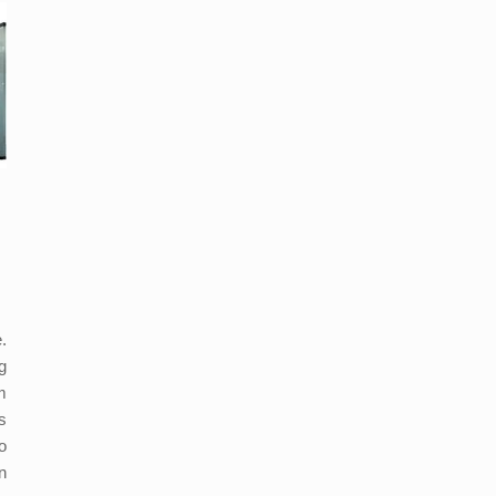
.
g
m
s
o
n