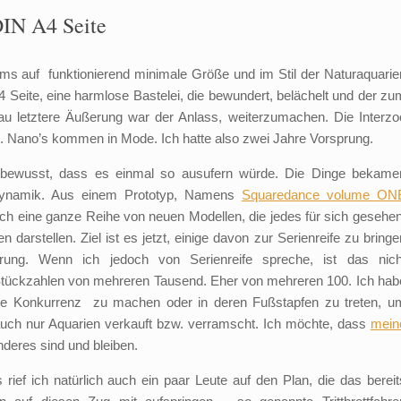
DIN A4 Seite
ms auf funktionierend minimale Größe und im Stil der Naturaquarie
 4 Seite, eine harmlose Bastelei, die bewundert, belächelt und der zu
au letztere Äußerung war der Anlass, weiterzumachen. Die Interzo
. Nano’s kommen in Mode. Ich hatte also zwei Jahre Vorsprung.
 bewusst, dass es einmal so ausufern würde. Die Dinge bekame
ndynamik. Aus einem Prototyp, Namens
Squaredance volume ON
ich eine ganze Reihe von neuen Modellen, die jedes für sich gesehen
 darstellen. Ziel ist es jetzt, einige davon zur Serienreife zu bringe
hrung. Wenn ich jedoch von Serienreife spreche, ist das nich
Stückzahlen von mehreren Tausend. Eher von mehreren 100. Ich hab
trie Konkurrenz zu machen oder in deren Fußstapfen zu treten, u
auch nur Aquarien verkauft bzw. verramscht. Ich möchte, dass
mein
eres sind und bleiben.
ief ich natürlich auch ein paar Leute auf den Plan, die das bereit