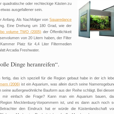
r quadratische oder rechteckige Kästen
zu
g etwas ausgefallener sein.
r Anfang. Als Nachfolger von
Squaredance
rung. Eine Drehung um 180 Grad, wie der
mbo volume TWO (2005)
der Öffentlichkeit
ervolumen von 20 Litern haben, der Filter
e Kammer Platz für 4,4 Liter Filtermedien
Watt Arcadia Freshwater.
roße Dinge heranreifen“.
ertig, das ich speziell für die Region gebaut habe in der ich lebe
mern (2006)
ist ein Aquarium, was allein durch seine Namensgebun
ch seine außergewöhnliche Bauform aus der Reihe schlägt. Bei diese
ch mir einfach die Frage? Kann man ein Aquarium bauen, da
ie Region Mecklenburg-Vorpommern ist, und es dann auch noch s
 Betrachter den Eindruck hat er würde die Küstenlandschaft vo