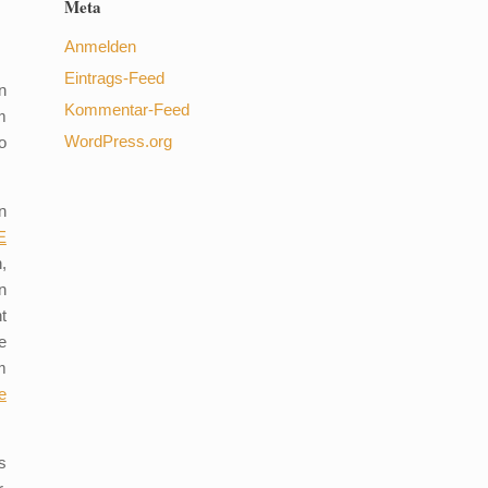
Meta
Anmelden
Eintrags-Feed
n
Kommentar-Feed
m
WordPress.org
o
n
E
,
n
t
e
m
e
s