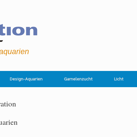
raquarien
Design-Aquarien
Garnelenzucht
Licht
ration
uarien