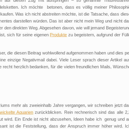
n auf diesen Zug mit aufspringen – so genannte Trittbrettfahrer
delsketten. Ich möchte betonen, dass es völlig meiner Philosophi
kaufen. Was ich nicht abstreiten möchte, ist die Tatsache, dass dies
mentes darstellen würden. Das ist aber nicht mein Weg und nicht da
ber den direkten Weg. Abgesehen davon, wie will jemand Begeisterun
st, sich für seine eigenen
Produkte
zu begeistern, aufgrund der Füll
ser, die diesen Beitrag wohlwollend aufgenommen haben und dies pe
ne einzige Negativmail dabei. Viele Leser sprach dieser Artikel au
echt herzlich bedanken, für die vielen freundlichen Mails, Wünsch
riums mehr als zweieinhalb Jahre vergangen, wir schreiben jetzt da
wickelte Aquarien
zurückblicken. Rein rechnerisch sind das alle 2,
t wird. Ein Ende ist nicht abzusehen, Ideen habe ich genug und a
sant ist die Feststellung, dass der Anspruch immer höher wird. Ic