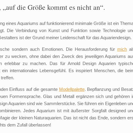
, „auf die Größe kommt es nicht an“.
ung eines Aquariums auf funktionierend minimale Größe ist ein Thema
igt. Die Verbindung von Kunst und Funktion sowie Technologie un
stalters ist der Grund meiner Leidenschaft für das Aquariendesign.
Fische sondern auch Emotionen. Die Herausforderung für
mich
al
hter zu wecken, ohne dabei den Zweck des jeweiligen Aquariums au
n erlebbar zu machen. Das für Arnold Design Aquarien typisch
 ein internationales Lebensgefühl. Es inspiriert Menschen, die bei
treffen.
nden Einfluss auf die gesamte
Modellpalette
. Bepflanzung und Besat
 neuen Formensprache. Glas und Metall ergänzen sich und gehören i
sign Aquarien sind wie Sammlerstücke. Sie führen ein Eigenleben un
mbinieren. Jedes Aquarium ist mit äußerster Sorgfalt designed un
 Magie der kleinen Naturaquarien. Das ist nicht das Ende, sondern ers
chts dem Zufall überlassen!