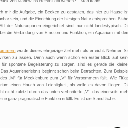
 Blick von Marlow ins Recknitztal werfen? – Man kann!
ch mir die Aufgabe, ein Becken zu gestalten, das hier zu Hause ist
ar sein, und die Einrichtung der hiesigen Natur entsprechen. Bishe
il der Naturaquarien eingerichtet sind, nur nicht landestypisch. Di
dabei die Verbindung von Emotion und Funktion, ein Aquarium mit de
rpommern
wurde dieses ehrgeizige Ziel mehr als erreicht. Nehmen Si
wirken zu lassen. Denn auch wenn schon ein erster Blick auf sein
 für spontane Begeisterung zu sorgen, sind es gerade die kleine
. Das Aquarienerlebnis beginnt schon beim Betrachten. Zum Beispiel
des „M“ für Mecklenburg zum „V“ für Vorpommern fällt. Wie Flüge
um einen Hauch von Leichtigkeit, als wolle es davon fliegen. Di
 nicht zuletzt durch das unten verbreiterte „V“, das einerseits meh
ne ganz pragmatische Funktion erfüllt: Es ist die Standfläche.