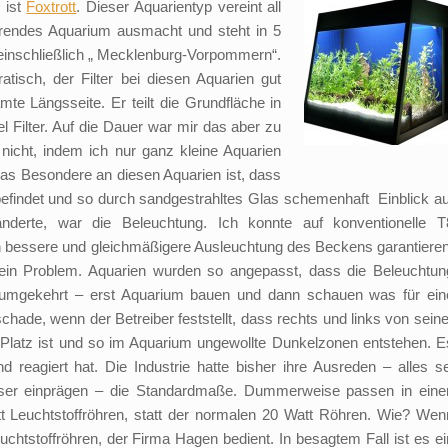
 ist
Foxtrott
. Dieser Aquarientyp vereint all
nierendes Aquarium ausmacht und steht in 5
 einschließlich „ Mecklenburg-Vorpommern“.
tisch, der Filter bei diesen Aquarien gut
te Längsseite. Er teilt die Grundfläche in
el Filter. Auf die Dauer war mir das aber zu
 nicht, indem ich nur ganz kleine Aquarien
as Besondere an diesen Aquarien ist, dass
et befindet und so durch sandgestrahltes Glas schemenhaft Einblick au
nderte, war die Beleuchtung. Ich konnte auf konventionelle T
ch bessere und gleichmäßigere Ausleuchtung des Beckens garantieren
in Problem. Aquarien wurden so angepasst, dass die Beleuchtun
 umgekehrt – erst Aquarium bauen und dann schauen was für ein
chade, wenn der Betreiber feststellt, dass rechts und links von seine
Platz ist und so im Aquarium ungewollte Dunkelzonen entstehen. E
reagiert hat. Die Industrie hatte bisher ihre Ausreden – alles se
sser einprägen – die Standardmaße. Dummerweise passen in eine
t Leuchtstoffröhren, statt der normalen 20 Watt Röhren. Wie? Wen
uchtstoffröhren, der Firma Hagen bedient. In besagtem Fall ist es ei