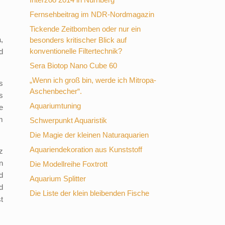
Fernsehbeitrag im NDR-Nordmagazin
Tickende Zeitbomben oder nur ein
,
besonders kritischer Blick auf
konventionelle Filtertechnik?
d
Sera Biotop Nano Cube 60
„Wenn ich groß bin, werde ich Mitropa-
s
Aschenbecher“.
s
Aquariumtuning
e
m
Schwerpunkt Aquaristik
Die Magie der kleinen Naturaquarien
Aquariendekoration aus Kunststoff
z
n
Die Modellreihe Foxtrott
d
Aquarium Splitter
d
Die Liste der klein bleibenden Fische
t