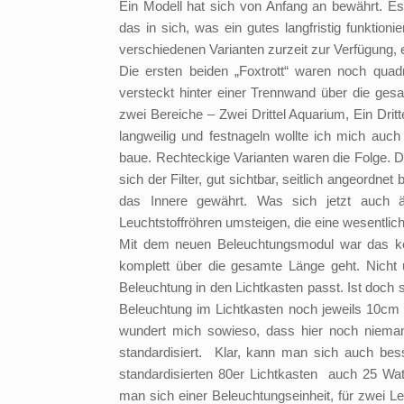
Ein Modell hat sich von Anfang an bewährt. Es
das in sich, was ein gutes langfristig funktio
verschiedenen Varianten zurzeit zur Verfügung,
Die ersten beiden „Foxtrott“ waren noch quadra
versteckt hinter einer Trennwand über die gesam
zwei Bereiche – Zwei Drittel Aquarium, Ein Dritt
langweilig und festnageln wollte ich mich auch
baue. Rechteckige Varianten waren die Folge. D
sich der Filter, gut sichtbar, seitlich angeordn
das Innere gewährt. Was sich jetzt auch ä
Leuchtstoffröhren umsteigen, die eine wesentli
Mit dem neuen Beleuchtungsmodul war das ke
komplett über die gesamte Länge geht. Nicht
Beleuchtung in den Lichtkasten passt. Ist doch s
Beleuchtung im Lichtkasten noch jeweils 10cm 
wundert mich sowieso, dass hier noch niemand 
standardisiert. Klar, kann man sich auch be
standardisierten 80er Lichtkasten auch 25 Wat
man sich einer Beleuchtungseinheit, für zwei Le