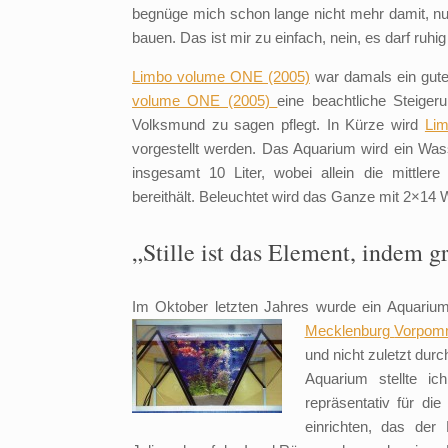
begnüge mich schon lange nicht mehr damit, nu
bauen. Das ist mir zu einfach, nein, es darf ruhi
Limbo volume ONE (2005)
war damals ein gute
volume ONE (2005)
eine beachtliche Steige
Volksmund zu sagen pflegt. In Kürze wird
Li
vorgestellt werden. Das Aquarium wird ein Wass
insgesamt 10 Liter, wobei allein die mittler
bereithält. Beleuchtet wird das Ganze mit 2×14 
„Stille ist das Element, indem g
Im Oktober letzten Jahres wurde ein Aquarium f
Mecklenburg
Vorpom
und nicht zuletzt dur
Aquarium stellte i
repräsentativ für d
einrichten, das der