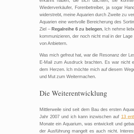
erkannt haben, die sich dachten, sie könnte
Wiederverkäufer, Forenbetreiber, ja sogar Han
widerstrebt, meine Aquarien durch Zweite zu ver
Aquarien eine wertvolle Bereicherung des Sorti
Ziel –
Regalreihe 6 zu belegen
, Ich nehme lie
kommunizieren, der noch nicht mal in der Lage i
von Anbietern.
Was mich gefreut hat, war die Resonanz der Le
E-Mail zum Ausdruck brachten. Es war nicht ei
dem Herzen. Ich möchte mich auf diesem Wege r
und Mut zum Weitermachen.
Die Weiterentwicklung
Mittlerweile sind seit dem Bau des ersten Aqua
Jahr 2007 und ich kann inzwischen auf
13 ent
Monate ein Aquarium, was entwickelt und gebau
der Ausführung mangelt es auch nicht. Interes