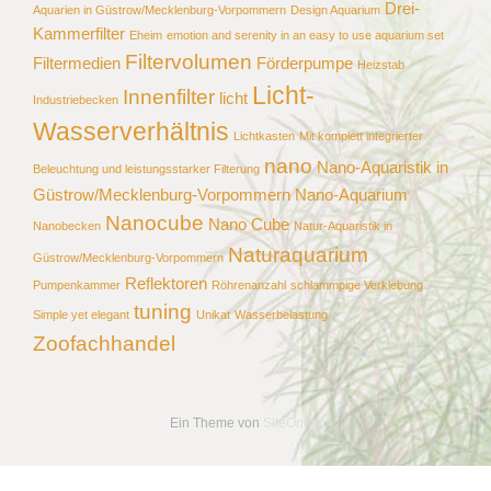
Drei-
Aquarien in Güstrow/Mecklenburg-Vorpommern
Design Aquarium
Kammerfilter
Eheim
emotion and serenity in an easy to use aquarium set
Filtervolumen
Filtermedien
Förderpumpe
Heizstab
Licht-
Innenfilter
licht
Industriebecken
Wasserverhältnis
Lichtkasten
Mit komplett integrierter
nano
Nano-Aquaristik in
Beleuchtung und leistungsstarker Filterung
Güstrow/Mecklenburg-Vorpommern
Nano-Aquarium
Nanocube
Nano Cube
Nanobecken
Natur-Aquaristik in
Naturaquarium
Güstrow/Mecklenburg-Vorpommern
Reflektoren
Pumpenkammer
Röhrenanzahl
schlammpige Verklebung
tuning
Simple yet elegant
Unikat
Wasserbelastung
Zoofachhandel
Ein Theme von
SiteOrigin