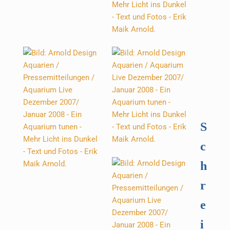
S
c
h
r
e
i