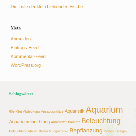
Die Liste der klein bleibenden Fische
Meta
Anmelden
Eintrags-Feed
Kommentar-Feed
WordPress.org
Schlagwörter
Aquarium
Aquaristik
60er-Set
Abdeckung
Ansaugschlitze
Beleuchtung
Aquariumeinrichtung
Außenfilter
Bausatz
Bepflanzung
Beleuchtungsdauer
Beleuchtungsstärke
Design
Design-