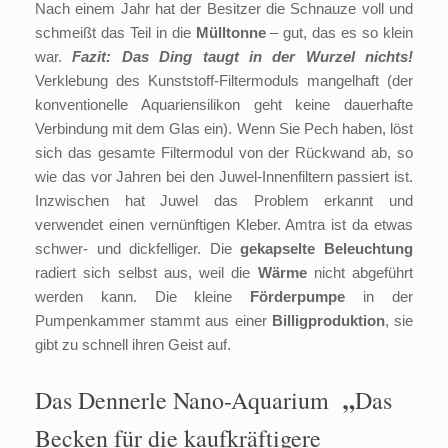
Nach einem Jahr hat der Besitzer die Schnauze voll und
schmeißt das Teil in die
Mülltonne
– gut, das es so klein
war.
Fazit: Das Ding taugt in der Wurzel nichts!
Verklebung des Kunststoff-Filtermoduls mangelhaft (der
konventionelle Aquariensilikon geht keine dauerhafte
Verbindung mit dem Glas ein). Wenn Sie Pech haben, löst
sich das gesamte Filtermodul von der Rückwand ab, so
wie das vor Jahren bei den Juwel-Innenfiltern passiert ist.
Inzwischen hat Juwel das Problem erkannt und
verwendet einen vernünftigen Kleber. Amtra ist da etwas
schwer- und dickfelliger. Die
gekapselte Beleuchtung
radiert sich selbst aus, weil die
Wärme
nicht abgeführt
werden kann. Die kleine
Förderpumpe
in der
Pumpenkammer stammt aus einer
Billigproduktion
, sie
gibt zu schnell ihren Geist auf.
„
Das Dennerle Nano-Aquarium
Das
Becken für die kaufkräftigere