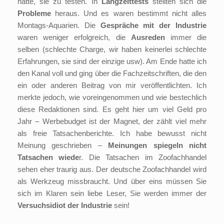
hatte, sie zu testen. In
Langzeittests
stellten sich die
Probleme
heraus. Und es waren bestimmt nicht alles
Montags-Aquarien. Die
Gespräche mit der Industrie
waren weniger erfolgreich, die
Ausreden
immer die
selben (schlechte Charge, wir haben keinerlei schlechte
Erfahrungen, sie sind der einzige usw). Am Ende hatte ich
den Kanal voll und ging über die Fachzeitschriften, die den
ein oder anderen Beitrag von mir veröffentlichten. Ich
merkte jedoch, wie voreingenommen und wie bestechlich
diese Redaktionen sind. Es geht hier um viel Geld pro
Jahr – Werbebudget ist der Magnet, der zählt viel mehr
als freie Tatsachenberichte. Ich habe bewusst nicht
Meinung geschrieben –
Meinungen spiegeln nicht
Tatsachen wiede
r. Die Tatsachen im Zoofachhandel
sehen eher traurig aus. Der deutsche Zoofachhandel wird
als Werkzeug missbraucht. Und über eins müssen Sie
sich im Klaren sein liebe Leser, Sie werden immer der
Versuchsidiot der Industrie
sein!