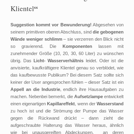
“
Klientel
Suggestion kommt vor Bewunderung!
Abgesehen von
seinem primitiven oberen Abschluss, sind
die gebogenen
Wände weniger schlimm
– sie verzerren den Blick nicht
so gravierend. Die
Komponenten
lassen mit
zunehmender Größe (10, 20, 30, 60 Liter) zu wünschen
übrig. Das
Licht- Wasserverhältnis
leidet. Oder ist die
anvisierte, kaufkräftigere Klientel genau so verblödet, wie
das kaufbewusste Publikum? Bei diesem Satz sollte sich
keiner der User angesprochen fühlen – dieser Satz ist ein
Appell an die Industrie
, endlich ihre Hausaufgaben zu
machen. Nebenbei bemerkt, die
Aufsetzlampe
entwickelt
einen eigenartigen
Kapillareffekt
, wenn der
Wasserstand
zu hoch ist und die Strömung der Pumpe das Wasser
gegen die Rückwand drückt – dann zieht die
aufgeschraubte Halterung das Wasser heraus, ähnlich
wie bei unausgereiften Abdeckungen, an deren