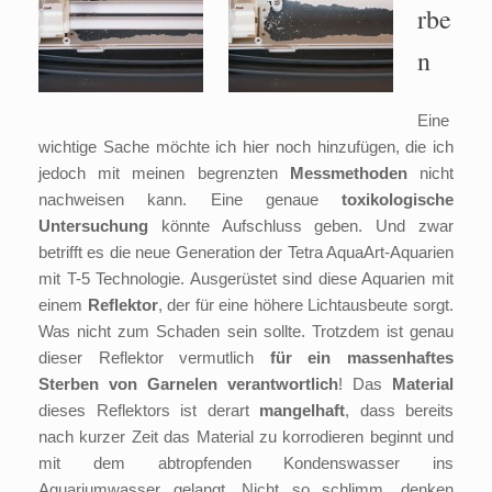
rbe
n
Eine
wichtige Sache möchte ich hier noch hinzufügen, die ich
jedoch mit meinen begrenzten
Messmethoden
nicht
nachweisen kann. Eine genaue
toxikologische
Untersuchung
könnte Aufschluss geben. Und zwar
betrifft es die neue Generation der Tetra AquaArt-Aquarien
mit T-5 Technologie. Ausgerüstet sind diese Aquarien mit
einem
Reflektor
, der für eine höhere Lichtausbeute sorgt.
Was nicht zum Schaden sein sollte. Trotzdem ist genau
dieser Reflektor vermutlich
für ein
massenhaftes
Sterben von Garnelen verantwortlich
! Das
Material
dieses Reflektors ist derart
mangelhaft
, dass bereits
nach kurzer Zeit das Material zu korrodieren beginnt und
mit dem abtropfenden Kondenswasser ins
Aquariumwasser gelangt. Nicht so schlimm, denken