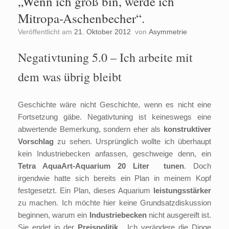
„Wenn ich groß bin, werde ich
Mitropa-Aschenbecher“.
Veröffentlicht am
21. Oktober 2012
von
Asymmetrie
Negativtuning 5.0 – Ich arbeite mit
dem was übrig bleibt
Geschichte wäre nicht Geschichte, wenn es nicht eine
Fortsetzung gäbe. Negativtuning ist keineswegs eine
abwertende Bemerkung, sondern eher als
konstruktiver
Vorschlag
zu sehen. Ursprünglich wollte ich überhaupt
kein Industriebecken anfassen, geschweige denn, ein
Tetra AquaArt-Aquarium
20 Liter
tunen
. Doch
irgendwie hatte sich bereits ein Plan in meinem Kopf
festgesetzt. Ein Plan, dieses Aquarium
leistungsstärker
zu machen. Ich möchte hier keine Grundsatzdiskussion
beginnen, warum ein
Industriebecken
nicht ausgereift ist.
Sie endet in der
Preispolitik.
Ich verändere die Dinge