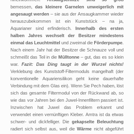
bemessen,
das kleinere Garnelen unweigerlich mit
angesaugt werden
– sie aus der Ansaugkammer wieder
herauszubekommen ist ein Kunststück – na ja,
Aquarianer sind erfinderisch.
Innerhalb des ersten
halben Jahres wechselt der Besitzer mindestens
einmal das Leuchtmittel
und zweimal die
Förderpumpe
.
Nach einem Jahr hat der Besitzer die Schnauze voll und
schmeißt das Teil in die
Mülltonne
– gut, das es so klein
war.
Fazit: Das Ding taugt in der Wurzel nichts!
Verklebung des Kunststoff-Filtermoduls mangelhaft (der
konventionelle Aquariensilikon geht keine dauerhafte
Verbindung mit dem Glas ein). Wenn Sie Pech haben, löst
sich das gesamte Filtermodul von der Rückwand ab, so
wie das vor Jahren bei den Juwel-Innenfiltern passiert ist.
Inzwischen hat Juwel das Problem erkannt und
verwendet einen vernünftigen Kleber. Amtra ist da etwas
schwer- und dickfelliger. Die
gekapselte Beleuchtung
radiert sich selbst aus, weil die
Wärme
nicht abgeführt