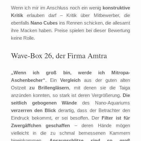
Wenn ich mir im Anschluss noch ein wenig
konstruktive
Kritik
erlauben darf – Kritik über Mitbewerber, die
ebenfalls
Nano Cubes
ins Rennen schicken, die allesamt
ihre Macken haben. Preise spielen bei dieser Bewertung
keine Rolle.
Wave-Box 26, der Firma Amtra
„Wenn ich groß bin, werde ich Mitropa-
Aschenbecher“
. Ein
Vergleich
aus der guten alten
Ostzeit
zu Brillengläsern
, mit denen sie die Taiga
anzünden konnten, so stark ist deren Vergrößerung.
Die
seitlich gebogenen Wände
des Nano-Aquariums
verzerren den Blick
derartig, dass der Betrachter den
Eindruck bekommt, er sei besoffen. Der
Filter ist für
Zwergäffchen geschaffen
– deren Hände mögen
vielleicht in die zu schmal bemessenen Kammern
hineinkommen.
Ansaugschlitze sind so groß