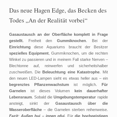
Das neue Hagen Edge, das Becken des
Todes „An der Realität vorbei“
Gasaustausch an der Oberfläche komplett in Frage
gestellt.
Freiheit den
Gummiknochen
. Bei der
Einrichtung
diese Aquariums braucht der Besitzer
spezielles Equipment
, Gummiknochen, um die rechten
Winkel zu passieren und in meinem Fall starke Nerven –
Blechtonne auf, reinwerfen und sicherheitshalber
zuschweißen. Die
Beleuchtung eine Katastrophe
. Mit
den neuen LED-Lampen sieht es etwas heller aus – ein
begrenztes Pflanzenwachstum
ist möglich.
Für
Garnelen
ist dieses Volumen
kein dauerhafter
Lebensraum
. Sobald die
Umgebungstemperatur
rapide
ansteigt, sinkt der
Gasaustausch über die
Wasseroberfläche
– die Garnelen sterben reihenweise.
Fazit: Außen hui – innen pfui.
Für
die hochgeistigen