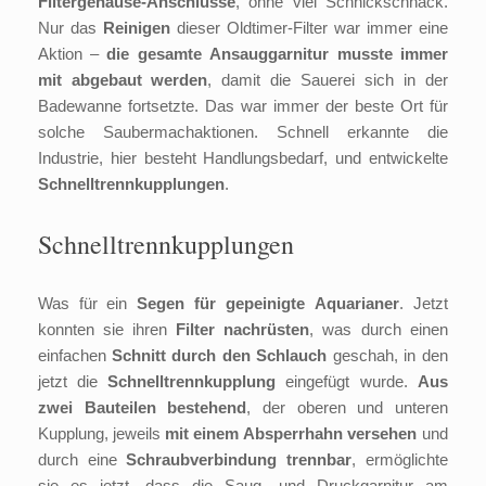
Filtergehäuse-Anschlüsse
, ohne viel Schnickschnack.
Nur das
Reinigen
dieser Oldtimer-Filter war immer eine
Aktion –
die gesamte Ansauggarnitur musste immer
mit abgebaut werden
, damit die Sauerei sich in der
Badewanne fortsetzte. Das war immer der beste Ort für
solche Saubermachaktionen. Schnell erkannte die
Industrie, hier besteht Handlungsbedarf, und entwickelte
Schnelltrennkupplungen
.
Schnelltrennkupplungen
Was für ein
Segen für gepeinigte Aquarianer
. Jetzt
konnten sie ihren
Filter nachrüsten
, was durch einen
einfachen
Schnitt durch den Schlauch
geschah, in den
jetzt die
Schnelltrennkupplung
eingefügt wurde.
Aus
zwei Bauteilen bestehend
, der oberen und unteren
Kupplung, jeweils
mit einem Absperrhahn versehen
und
durch eine
Schraubverbindung trennbar
, ermöglichte
sie es jetzt, dass die Saug- und Druckgarnitur am