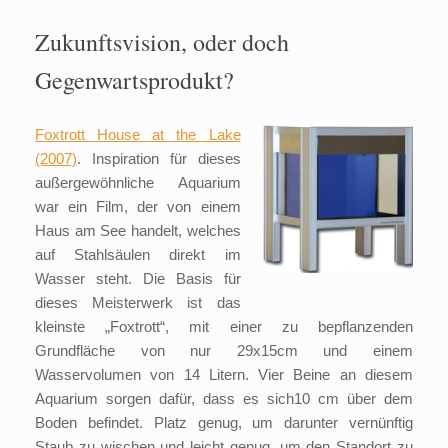
Zukunftsvision, oder doch
Gegenwartsprodukt?
Foxtrott
House at the Lake
(2007)
. Inspiration für dieses
außergewöhnliche Aquarium
war ein Film, der von einem
Haus am See handelt, welches
auf Stahlsäulen direkt im
Wasser steht. Die Basis für
dieses Meisterwerk ist das
kleinste „Foxtrott“, mit einer zu bepflanzenden
Grundfläche von nur 29x15cm und einem
Wasservolumen von 14 Litern. Vier Beine an diesem
Aquarium sorgen dafür, dass es sich10 cm über dem
Boden befindet. Platz genug, um darunter vernünftig
Staub zu wischen und leicht genug, um den Standort zu