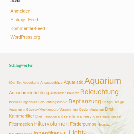
Meta
Anmelden
Eintrags-Feed
Kommentar-Feed
WordPress.org
Schlagwörter
Aquarium
Aquaristik
60er-Set
Abdeckung
Ansaugschlitze
Beleuchtung
Aquariumeinrichtung
Außenfilter
Bausatz
Bepflanzung
Beleuchtungsdauer
Beleuchtungsstärke
Design
Design-
Drei-
Aquarien in Güstrow/Mecklenburg-Vorpommern
Design Aquarium
Kammerfilter
Eheim
emotion and serenity in an easy to use aquarium set
Filtervolumen
Filtermedien
Förderpumpe
Heizstab
Licht-
Innenfilter
licht