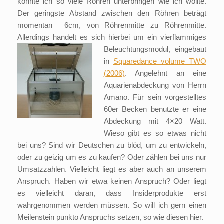
konnte ich so viele Röhren unterbringen wie ich wollte.
Der geringste Abstand zwischen den Röhren beträgt
momentan 6cm, von Röhrenmitte zu Röhrenmitte.
Allerdings handelt es sich hierbei um ein vierflammiges
Beleuchtungsmodul, eingebaut
in
Squaredance volume TWO
(2006)
. Angelehnt an eine
Aquarienabdeckung von Herrn
Amano. Für sein vorgestelltes
60er Becken benutzte er eine
Abdeckung mit 4×20 Watt.
Wieso gibt es so etwas nicht
bei uns? Sind wir Deutschen zu blöd, um zu entwickeln,
oder zu geizig um es zu kaufen? Oder zählen bei uns nur
Umsatzzahlen. Vielleicht liegt es aber auch an unserem
Anspruch. Haben wir etwa keinen Anspruch? Oder liegt
es vielleicht daran, dass Insiderprodukte erst
wahrgenommen werden müssen. So will ich gern einen
Meilenstein punkto Anspruchs setzen, so wie diesen hier.