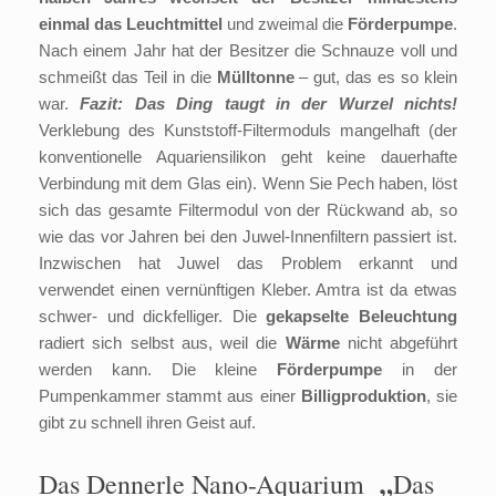
einmal das Leuchtmittel
und zweimal die
Förderpumpe
.
Nach einem Jahr hat der Besitzer die Schnauze voll und
schmeißt das Teil in die
Mülltonne
– gut, das es so klein
war.
Fazit: Das Ding taugt in der Wurzel nichts!
Verklebung des Kunststoff-Filtermoduls mangelhaft (der
konventionelle Aquariensilikon geht keine dauerhafte
Verbindung mit dem Glas ein). Wenn Sie Pech haben, löst
sich das gesamte Filtermodul von der Rückwand ab, so
wie das vor Jahren bei den Juwel-Innenfiltern passiert ist.
Inzwischen hat Juwel das Problem erkannt und
verwendet einen vernünftigen Kleber. Amtra ist da etwas
schwer- und dickfelliger. Die
gekapselte Beleuchtung
radiert sich selbst aus, weil die
Wärme
nicht abgeführt
werden kann. Die kleine
Förderpumpe
in der
Pumpenkammer stammt aus einer
Billigproduktion
, sie
gibt zu schnell ihren Geist auf.
„
Das Dennerle Nano-Aquarium
Das