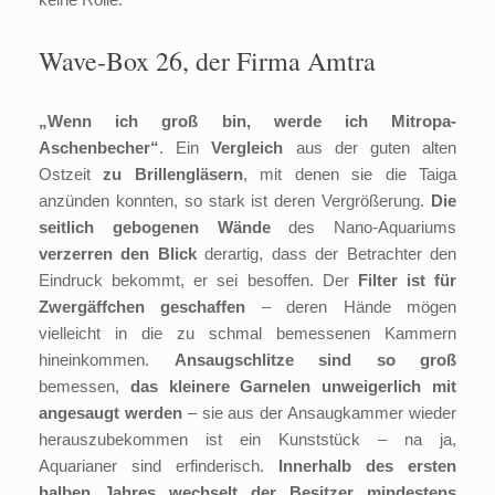
Wave-Box 26, der Firma Amtra
„Wenn ich groß bin, werde ich Mitropa-
Aschenbecher“
. Ein
Vergleich
aus der guten alten
Ostzeit
zu Brillengläsern
, mit denen sie die Taiga
anzünden konnten, so stark ist deren Vergrößerung.
Die
seitlich gebogenen Wände
des Nano-Aquariums
verzerren den Blick
derartig, dass der Betrachter den
Eindruck bekommt, er sei besoffen. Der
Filter ist für
Zwergäffchen geschaffen
– deren Hände mögen
vielleicht in die zu schmal bemessenen Kammern
hineinkommen.
Ansaugschlitze sind so groß
bemessen,
das kleinere Garnelen unweigerlich mit
angesaugt werden
– sie aus der Ansaugkammer wieder
herauszubekommen ist ein Kunststück – na ja,
Aquarianer sind erfinderisch.
Innerhalb des ersten
halben Jahres wechselt der Besitzer mindestens