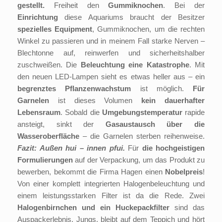
gestellt.
Freiheit den
Gummiknochen
. Bei der
Einrichtung
diese Aquariums braucht der Besitzer
spezielles Equipment
, Gummiknochen, um die rechten
Winkel zu passieren und in meinem Fall starke Nerven –
Blechtonne auf, reinwerfen und sicherheitshalber
zuschweißen. Die
Beleuchtung eine Katastrophe
. Mit
den neuen LED-Lampen sieht es etwas heller aus – ein
begrenztes Pflanzenwachstum
ist möglich.
Für
Garnelen
ist dieses Volumen
kein dauerhafter
Lebensraum
. Sobald die
Umgebungstemperatur
rapide
ansteigt, sinkt der
Gasaustausch über die
Wasseroberfläche
– die Garnelen sterben reihenweise.
Fazit: Außen hui – innen pfui.
Für
die hochgeistigen
Formulierungen
auf der Verpackung, um das Produkt zu
bewerben, bekommt die Firma Hagen einen
Nobelpreis
!
Von einer komplett integrierten Halogenbeleuchtung und
einem leistungsstarken Filter ist da die Rede. Zwei
Halogenbirnchen und ein Huckepackfilter
sind das
Auspackerlebnis. Jungs, bleibt auf dem Teppich und hört