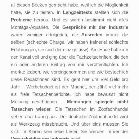
all diesen Becken gemacht habe, weil ich die Möglichkeit
hatte, sie zu testen. In
Langzeittests
stellten sich die
Probleme
heraus. Und es waren bestimmt nicht alles
Montags-Aquarien. Die
Gespräche mit der Industrie
waren weniger erfolgreich, die
Ausreden
immer die
selben (schlechte Charge, wir haben keinerlei schlechte
Erfahrungen, sie sind der einzige usw). Am Ende hatte ich
den Kanal voll und ging über die Fachzeitschriften, die den
ein oder anderen Beitrag von mir veröffentlichten. Ich
merkte jedoch, wie voreingenommen und wie bestechlich
diese Redaktionen sind. Es geht hier um viel Geld pro
Jahr – Werbebudget ist der Magnet, der zählt viel mehr
als freie Tatsachenberichte. Ich habe bewusst nicht
Meinung geschrieben –
Meinungen spiegeln nicht
Tatsachen wiede
r. Die Tatsachen im Zoofachhandel
sehen eher traurig aus. Der deutsche Zoofachhandel wird
als Werkzeug missbraucht. Und über eins müssen Sie
sich im Klaren sein liebe Leser, Sie werden immer der
Versuchsidiot der Industrie
sein!