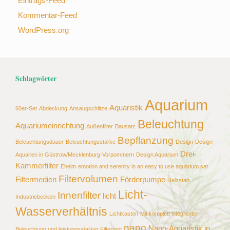
Eintrags-Feed
Kommentar-Feed
WordPress.org
Schlagwörter
Aquarium
Aquaristik
60er-Set
Abdeckung
Ansaugschlitze
Beleuchtung
Aquariumeinrichtung
Außenfilter
Bausatz
Bepflanzung
Beleuchtungsdauer
Beleuchtungsstärke
Design
Design-
Drei-
Aquarien in Güstrow/Mecklenburg-Vorpommern
Design Aquarium
Kammerfilter
Eheim
emotion and serenity in an easy to use aquarium set
Filtervolumen
Filtermedien
Förderpumpe
Heizstab
Licht-
Innenfilter
licht
Industriebecken
Wasserverhältnis
Lichtkasten
Mit komplett integrierter
nano
Nano-Aquaristik in
Beleuchtung und leistungsstarker Filterung