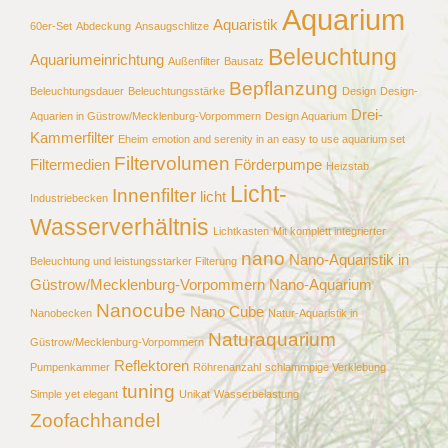
Aquarium
Aquaristik
60er-Set
Abdeckung
Ansaugschlitze
Beleuchtung
Aquariumeinrichtung
Außenfilter
Bausatz
Bepflanzung
Beleuchtungsdauer
Beleuchtungsstärke
Design
Design-
Drei-
Aquarien in Güstrow/Mecklenburg-Vorpommern
Design Aquarium
Kammerfilter
Eheim
emotion and serenity in an easy to use aquarium set
Filtervolumen
Filtermedien
Förderpumpe
Heizstab
Licht-
Innenfilter
licht
Industriebecken
Wasserverhältnis
Lichtkasten
Mit komplett integrierter
nano
Nano-Aquaristik in
Beleuchtung und leistungsstarker Filterung
Güstrow/Mecklenburg-Vorpommern
Nano-Aquarium
Nanocube
Nano Cube
Nanobecken
Natur-Aquaristik in
Naturaquarium
Güstrow/Mecklenburg-Vorpommern
Reflektoren
Pumpenkammer
Röhrenanzahl
schlammpige Verklebung
tuning
Simple yet elegant
Unikat
Wasserbelastung
Zoofachhandel