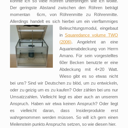
konnte ich so viele Röhren unterbringen wie ich wollte.
Der geringste Abstand zwischen den Röhren beträgt
momentan 6cm, von Röhrenmitte zu Röhrenmitte.
Allerdings handelt es sich hierbei um ein vierflammiges
Beleuchtungsmodul, eingebaut
in
Squaredance volume TWO
(2006)
. Angelehnt an eine
Aquarienabdeckung von Herrn
Amano. Für sein vorgestelltes
60er Becken benutzte er eine
Abdeckung mit 4×20 Watt.
Wieso gibt es so etwas nicht
bei uns? Sind wir Deutschen zu blöd, um zu entwickeln,
oder zu geizig um es zu kaufen? Oder zählen bei uns nur
Umsatzzahlen. Vielleicht liegt es aber auch an unserem
Anspruch. Haben wir etwa keinen Anspruch? Oder liegt
es vielleicht daran, dass Insiderprodukte erst
wahrgenommen werden müssen. So will ich gern einen
Meilenstein punkto Anspruchs setzen, so wie diesen hier.