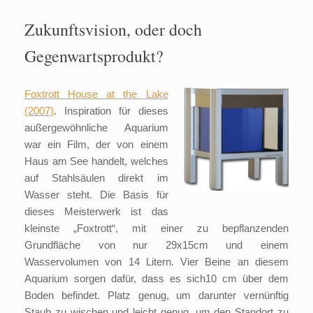
Zukunftsvision, oder doch
Gegenwartsprodukt?
Foxtrott
House at the Lake
(2007)
. Inspiration für dieses
außergewöhnliche Aquarium
war ein Film, der von einem
Haus am See handelt, welches
auf Stahlsäulen direkt im
Wasser steht. Die Basis für
dieses Meisterwerk ist das
kleinste „Foxtrott“, mit einer zu bepflanzenden
Grundfläche von nur 29x15cm und einem
Wasservolumen von 14 Litern. Vier Beine an diesem
Aquarium sorgen dafür, dass es sich10 cm über dem
Boden befindet. Platz genug, um darunter vernünftig
Staub zu wischen und leicht genug, um den Standort zu