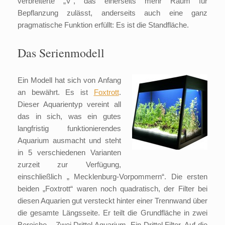
verbreiterte „V“, das einerseits mehr Raum für
Bepflanzung zulässt, anderseits auch eine ganz
pragmatische Funktion erfüllt: Es ist die Standfläche.
Das Serienmodell
Ein Modell hat sich von Anfang
an bewährt. Es ist
Foxtrott
.
Dieser Aquarientyp vereint all
das in sich, was ein gutes
langfristig funktionierendes
Aquarium ausmacht und steht
in 5 verschiedenen Varianten
zurzeit zur Verfügung,
einschließlich „ Mecklenburg-Vorpommern“. Die ersten
beiden „Foxtrott“ waren noch quadratisch, der Filter bei
diesen Aquarien gut versteckt hinter einer Trennwand über
die gesamte Längsseite. Er teilt die Grundfläche in zwei
Bereiche – Zwei Drittel Aquarium, Ein Drittel Filter. Auf die