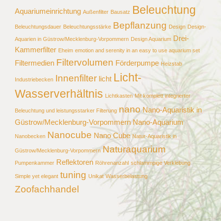
Beleuchtung
Aquariumeinrichtung
Außenfilter
Bausatz
Bepflanzung
Beleuchtungsdauer
Beleuchtungsstärke
Design
Design-
Drei-
Aquarien in Güstrow/Mecklenburg-Vorpommern
Design Aquarium
Kammerfilter
Eheim
emotion and serenity in an easy to use aquarium set
Filtervolumen
Filtermedien
Förderpumpe
Heizstab
Licht-
Innenfilter
licht
Industriebecken
Wasserverhältnis
Lichtkasten
Mit komplett integrierter
nano
Nano-Aquaristik in
Beleuchtung und leistungsstarker Filterung
Güstrow/Mecklenburg-Vorpommern
Nano-Aquarium
Nanocube
Nano Cube
Nanobecken
Natur-Aquaristik in
Naturaquarium
Güstrow/Mecklenburg-Vorpommern
Reflektoren
Pumpenkammer
Röhrenanzahl
schlammpige Verklebung
tuning
Simple yet elegant
Unikat
Wasserbelastung
Zoofachhandel