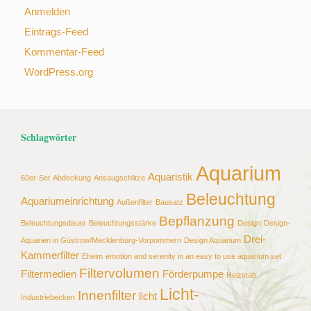
Anmelden
Eintrags-Feed
Kommentar-Feed
WordPress.org
Schlagwörter
Aquarium
Aquaristik
60er-Set
Abdeckung
Ansaugschlitze
Beleuchtung
Aquariumeinrichtung
Außenfilter
Bausatz
Bepflanzung
Beleuchtungsdauer
Beleuchtungsstärke
Design
Design-
Drei-
Aquarien in Güstrow/Mecklenburg-Vorpommern
Design Aquarium
Kammerfilter
Eheim
emotion and serenity in an easy to use aquarium set
Filtervolumen
Filtermedien
Förderpumpe
Heizstab
Licht-
Innenfilter
licht
Industriebecken