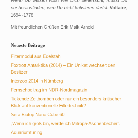
Wenn
Du wissen willst wer Dich beherrscht, musst Du
nur herausfinden, wen Du nicht kritisieren darfst.
Voltaire
,
1694 -1778
Mit freundlichen Grüßen Erik Maik Arnold
Neueste Beiträge
Filtermodul aus Edelstahl
Foxtrott Antarktika (2014) – Ein Unikat wechselt den
Besitzer
Interzoo 2014 in Nürnberg
Fernsehbeitrag im NDR-Nordmagazin
Tickende Zeitbomben oder nur ein besonders kritischer
Blick auf konventionelle Filtertechnik?
Sera Biotop Nano Cube 60
„Wenn ich groß bin, werde ich Mitropa-Aschenbecher“.
Aquariumtuning