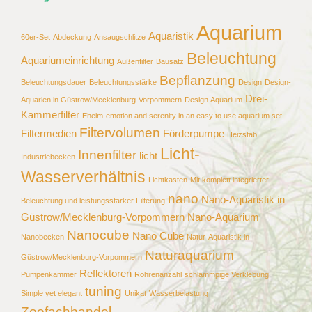
Aquarium
Aquaristik
60er-Set
Abdeckung
Ansaugschlitze
Beleuchtung
Aquariumeinrichtung
Außenfilter
Bausatz
Bepflanzung
Beleuchtungsdauer
Beleuchtungsstärke
Design
Design-
Drei-
Aquarien in Güstrow/Mecklenburg-Vorpommern
Design Aquarium
Kammerfilter
Eheim
emotion and serenity in an easy to use aquarium set
Filtervolumen
Filtermedien
Förderpumpe
Heizstab
Licht-
Innenfilter
licht
Industriebecken
Wasserverhältnis
Lichtkasten
Mit komplett integrierter
nano
Nano-Aquaristik in
Beleuchtung und leistungsstarker Filterung
Güstrow/Mecklenburg-Vorpommern
Nano-Aquarium
Nanocube
Nano Cube
Nanobecken
Natur-Aquaristik in
Naturaquarium
Güstrow/Mecklenburg-Vorpommern
Reflektoren
Pumpenkammer
Röhrenanzahl
schlammpige Verklebung
tuning
Simple yet elegant
Unikat
Wasserbelastung
Zoofachhandel