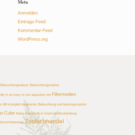
Meta
Anmelden
Eintrags-Feed
Kommentar-Feed
WordPress.org
Beleuchtungsdauer
Beleuchtungsstärke
Filtermedien
ity in an easy to use aquarium set
en
Mit komplett integrierter Beleuchtung und leistungsstarker
o Cube
Natur-Aquaristik in Güstrow/Mecklenburg-
Zoofachhandel
asserbelastung