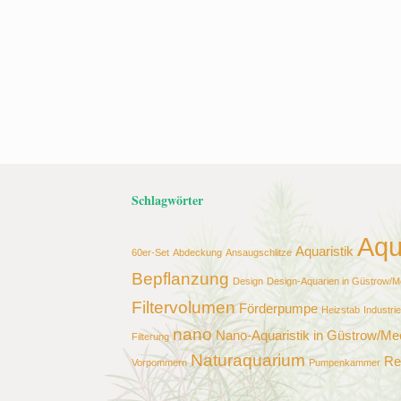
Schlagwörter
Aqu
Aquaristik
60er-Set
Abdeckung
Ansaugschlitze
Bepflanzung
Design
Design-Aquarien in Güstrow/
Filtervolumen
Förderpumpe
Heizstab
Industri
nano
Nano-Aquaristik in Güstrow/M
Filterung
Naturaquarium
Re
Vorpommern
Pumpenkammer