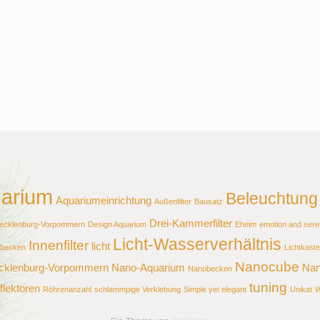
arium
Beleuchtung
Aquariumeinrichtung
Außenfilter
Bausatz
Drei-Kammerfilter
Mecklenburg-Vorpommern
Design Aquarium
Eheim
emotion and seren
Licht-Wasserverhältnis
Innenfilter
licht
ebecken
Lichtkast
Nanocube
ecklenburg-Vorpommern
Nano-Aquarium
Nan
Nanobecken
tuning
flektoren
Röhrenanzahl
schlammpige Verklebung
Simple yet elegant
Unikat
W