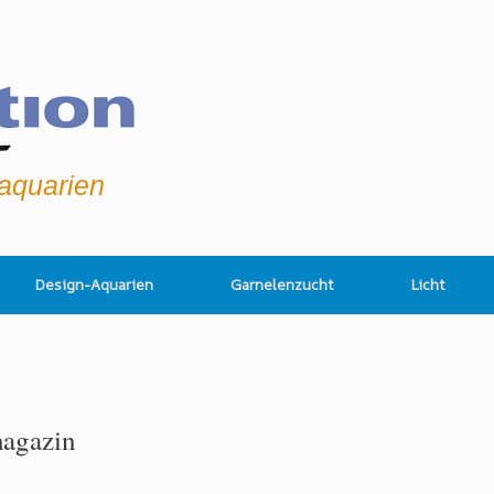
raquarien
Design-Aquarien
Garnelenzucht
Licht
agazin