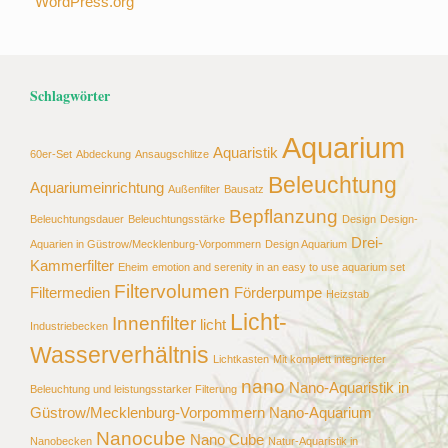
WordPress.org
Schlagwörter
Aquarium
Aquaristik
60er-Set
Abdeckung
Ansaugschlitze
Beleuchtung
Aquariumeinrichtung
Außenfilter
Bausatz
Bepflanzung
Beleuchtungsdauer
Beleuchtungsstärke
Design
Design-
Drei-
Aquarien in Güstrow/Mecklenburg-Vorpommern
Design Aquarium
Kammerfilter
Eheim
emotion and serenity in an easy to use aquarium set
Filtervolumen
Filtermedien
Förderpumpe
Heizstab
Licht-
Innenfilter
licht
Industriebecken
Wasserverhältnis
Lichtkasten
Mit komplett integrierter
nano
Nano-Aquaristik in
Beleuchtung und leistungsstarker Filterung
Güstrow/Mecklenburg-Vorpommern
Nano-Aquarium
Nanocube
Nano Cube
Nanobecken
Natur-Aquaristik in