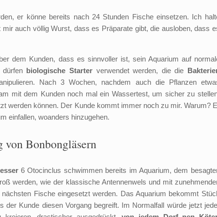
en, er könne bereits nach 24 Stunden Fische einsetzen. Ich halt
st mir auch völlig Wurst, dass es Präparate gibt, die ausloben, dass e
lieber dem Kunden, dass es sinnvoller ist, sein Aquarium auf normal
h dürfen
biologische Starter
verwendet werden, die die
Bakterie
manipulieren. Nach 3 Wochen, nachdem auch die Pflanzen etwa
sam mit dem Kunden noch mal ein Wassertest, um sicher zu stellen
tzt werden können. Der Kunde kommt immer noch zu mir. Warum? E
um einfallen, woanders hinzugehen.
 von Bonbongläsern
resser
6 Otocinclus schwimmen bereits im Aquarium, dem besagte
o groß werden, wie der klassische Antennenwels und mit zunehmende
ie nächsten Fische eingesetzt werden. Das Aquarium bekommt Stüc
ass der Kunde diesen Vorgang begreift. Im Normalfall würde jetzt jede
kreieren, drastischer ausgedrückt,
von jedem Dorf nen Köte