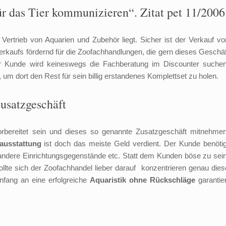
r das Tier kommunizieren“. Zitat pet 11/2006
Vertrieb von Aquarien und Zubehör liegt. Sicher ist der Verkauf vo
Verkaufs fördernd für die Zoofachhandlungen, die gern dieses Geschäf
er Kunde wird keineswegs die Fachberatung im Discounter suchen
m dort den Rest für sein billig erstandenes Komplettset zu holen.
usatzgeschäft
vorbereitet sein und dieses so genannte Zusatzgeschäft mitnehmen
ausstattung
ist doch das meiste Geld verdient. Der Kunde benötig
 andere Einrichtungsgegenstände etc. Statt dem Kunden böse zu sein
llte sich der Zoofachhandel lieber darauf konzentrieren genau dies
fang an eine erfolgreiche
Aquaristik ohne
Rückschläge
garantier