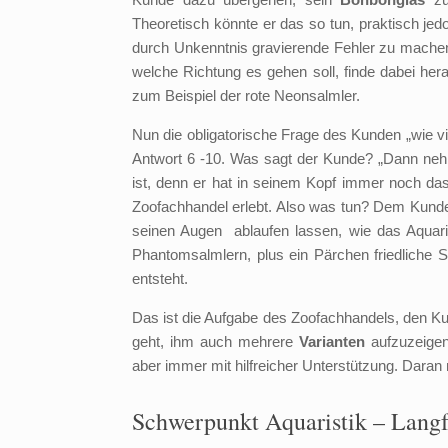
Theoretisch könnte er das so tun, praktisch jed
durch Unkenntnis gravierende Fehler zu machen.
welche Richtung es gehen soll, finde dabei 
zum Beispiel der rote Neonsalmler.
Nun die obligatorische Frage des Kunden „wie vie
Antwort 6 -10. Was sagt der Kunde? „Dann nehm
ist, denn er hat in seinem Kopf immer noch das 
Zoofachhandel erlebt. Also was tun? Dem Kunden 
seinen Augen ablaufen lassen, wie das Aquar
Phantomsalmlern, plus ein Pärchen friedliche
entsteht.
Das ist die Aufgabe des Zoofachhandels, den K
geht, ihm auch mehrere
Varianten
aufzuzeigen,
aber immer mit hilfreicher Unterstützung. Daran
Schwerpunkt Aquaristik – Langf