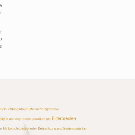
e
r
r
u
e
Beleuchtungsdauer
Beleuchtungsstärke
Filtermedien
ity in an easy to use aquarium set
en
Mit komplett integrierter Beleuchtung und leistungsstarker