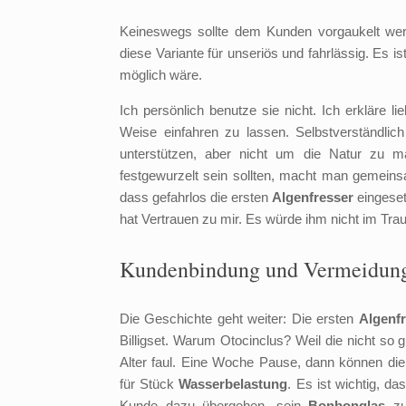
Keineswegs sollte dem Kunden vorgaukelt werd
diese Variante für unseriös und fahrlässig. Es i
möglich wäre.
Ich persönlich benutze sie nicht. Ich erkläre 
Weise einfahren zu lassen. Selbstverständlic
unterstützen, aber nicht um die Natur zu 
festgewurzelt sein sollten, macht man gemein
dass gefahrlos die ersten
Algenfresser
eingese
hat Vertrauen zu mir. Es würde ihm nicht im Tra
Kundenbindung und Vermeidung
Die Geschichte geht weiter: Die ersten
Algenf
Billigset. Warum Otocinclus? Weil die nicht s
Alter faul. Eine Woche Pause, dann können d
für Stück
Wasserbelastung
. Es ist wichtig, d
Kunde dazu übergehen, sein
Bonbonglas
zu 