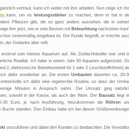
änzlich vertraut, kann ich weiter mit ihm arbeiten. Nun zeige ich ih
nen
kann, um es
leistungsstärker
zu machen, denn er hat in de
ere Pflanzen gibt, die so ganz anders aussehen, die in seine
zeige ihm jetzt, wie er sein Becken mit
Beleuchtung
nachrüsten kann
 schon serienmäßig eingebaut ist. Der Kunde begreift, er möchte auc
, der Gedanke aber reift.
 erstmal sein kleines Aquarium auf. Als Zoofachhändler war und is
ierliche Realität. Ich habe in einem Jahr 50 Aquarien aufgerüstet. Di
d 2, elektronische Betriebseinheit für 1 oder 2 Leuchtstoffröhren) de
ich dafür wunderbar an. Die ersten
Umbauten
dauerten ca. 20-3
t entwickelte ich dafür eine regelrechte Routine, so dass der Umba
enige Minuten in Anspruch nahm. Der Umsatz ging natürlic
ben, sowohl in der Kasse, als auch der Ware. Der
Bausatz
liegt i
25-30 Euro, je nach Ausführung, hinzukommen die
Röhren
un
 Buche standen. Den Einbau habe ich bei diesen Größenordnunge
ekt
vorzuführen und dabei den Kunden zu beobachten. Die Investitio