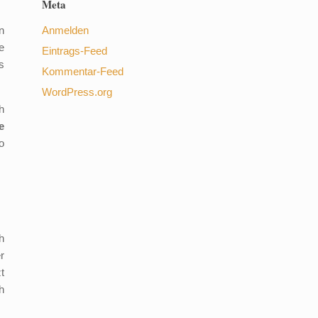
Meta
n
Anmelden
e
Eintrags-Feed
s
Kommentar-Feed
WordPress.org
h
e
o
h
r
t
h