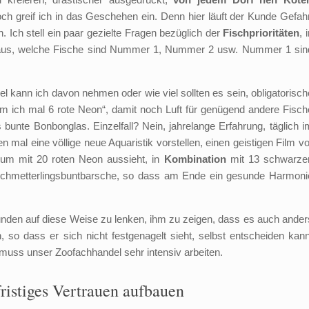
och greif ich in das Geschehen ein. Denn hier läuft der Kunde Gefahr
 Ich stell ein paar gezielte Fragen bezüglich der
Fischprioritäten
, 
heraus, welche Fische sind Nummer 1, Nummer 2 usw. Nummer 1 sin
l kann ich davon nehmen oder wie viel sollten es sein, obligatorisch
 ich mal 6 rote Neon“, damit noch Luft für genügend andere Fisch
bunte Bonbonglas. Einzelfall? Nein, jahrelange Erfahrung, täglich i
mal eine völlige neue Aquaristik vorstellen, einen geistigen Film vo
ium mit 20 roten Neon aussieht, in
Kombination
mit 13 schwarze
 Schmetterlingsbuntbarsche, so dass am Ende ein gesunde Harmoni
unden auf diese Weise zu lenken, ihm zu zeigen, dass es auch ander
 so dass er sich nicht festgenagelt sieht, selbst entscheiden kann
 muss unser Zoofachhandel sehr intensiv arbeiten.
ristiges Vertrauen aufbauen