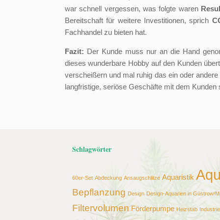
war schnell vergessen, was folgte waren
Resul
Bereitschaft für weitere Investitionen, sprich
C
Fachhandel zu bieten hat.
Fazit:
Der Kunde muss nur an die Hand genom
dieses wunderbare Hobby auf den Kunden übertr
verscheißern und mal ruhig das ein oder andere
langfristige, seriöse Geschäfte mit dem Kunden 
Schlagwörter
Aqu
Aquaristik
60er-Set
Abdeckung
Ansaugschlitze
Bepflanzung
Design
Design-Aquarien in Güstrow/
Filtervolumen
Förderpumpe
Heizstab
Industri