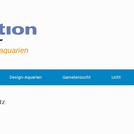
raquarien
Design-Aquarien
Garnelenzucht
Licht
tz