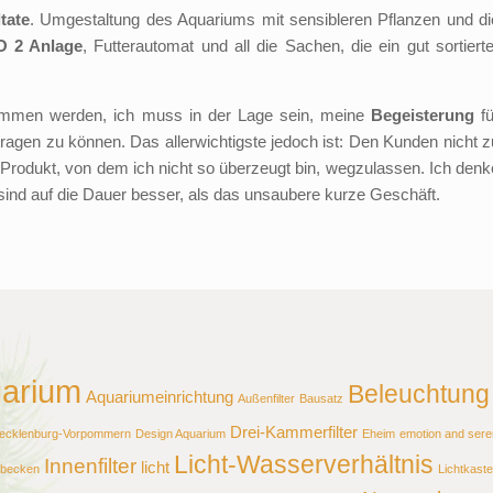
tate
. Umgestaltung des Aquariums mit sensibleren Pflanzen und di
O 2 Anlage
, Futterautomat und all die Sachen, die ein gut sortierte
men werden, ich muss in der Lage sein, meine
Begeisterung
fü
agen zu können. Das allerwichtigste jedoch ist: Den Kunden nicht z
 Produkt, von dem ich nicht so überzeugt bin, wegzulassen. Ich denk
sind auf die Dauer besser, als das unsaubere kurze Geschäft.
arium
Beleuchtung
Aquariumeinrichtung
Außenfilter
Bausatz
Drei-Kammerfilter
Mecklenburg-Vorpommern
Design Aquarium
Eheim
emotion and seren
Licht-Wasserverhältnis
Innenfilter
licht
ebecken
Lichtkast