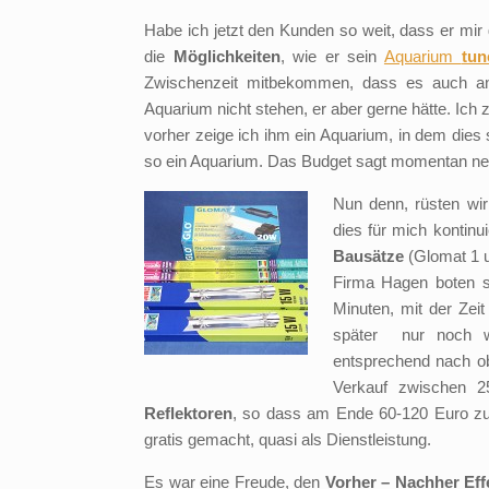
Habe ich jetzt den Kunden so weit, dass er mir g
die
Möglichkeiten
, wie er sein
Aquarium
tu
Zwischenzeit mitbekommen, dass es auch and
Aquarium nicht stehen, er aber gerne hätte. Ich 
vorher zeige ich ihm ein Aquarium, in dem dies
so ein Aquarium. Das Budget sagt momentan nein
Nun denn, rüsten wir
dies für mich kontinu
Bausätze
(Glomat 1 un
Firma Hagen boten s
Minuten, mit der Zei
später nur noch w
entsprechend nach o
Verkauf zwischen 
Reflektoren
, so dass am Ende 60-120 Euro zu
gratis gemacht, quasi als Dienstleistung.
Es war eine Freude, den
Vorher – Nachher Eff