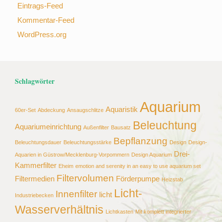
Eintrags-Feed
Kommentar-Feed
WordPress.org
Schlagwörter
Aquarium
Aquaristik
60er-Set
Abdeckung
Ansaugschlitze
Beleuchtung
Aquariumeinrichtung
Außenfilter
Bausatz
Bepflanzung
Beleuchtungsdauer
Beleuchtungsstärke
Design
Design-
Drei-
Aquarien in Güstrow/Mecklenburg-Vorpommern
Design Aquarium
Kammerfilter
Eheim
emotion and serenity in an easy to use aquarium set
Filtervolumen
Filtermedien
Förderpumpe
Heizstab
Licht-
Innenfilter
licht
Industriebecken
Wasserverhältnis
Lichtkasten
Mit komplett integrierter